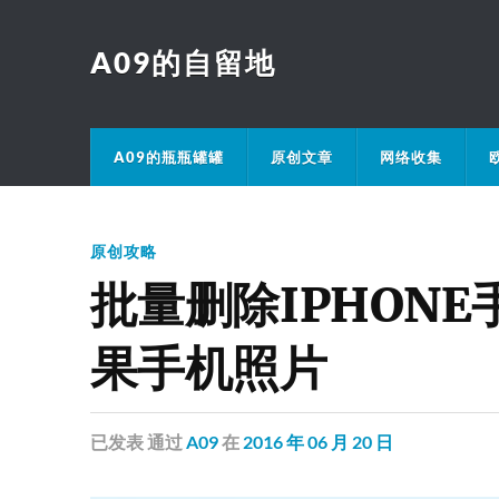
A09的自留地
A09的瓶瓶罐罐
原创文章
网络收集
原创攻略
批量删除IPHON
果手机照片
已发表
通过
A09
在
2016 年 06 月 20 日