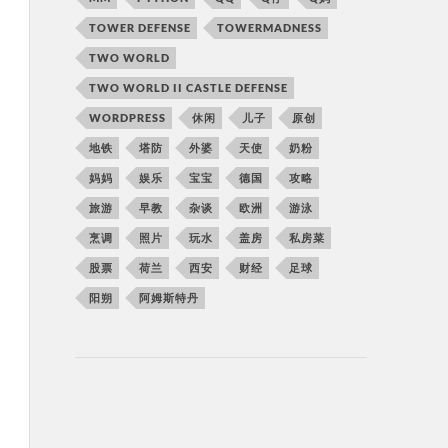
TOWER DEFENSE
TOWERMADNESS
TWO WORLD
TWO WORLD II CASTLE DEFENSE
WORDPRESS
休闲
儿子
原创
地铁
塔防
外婆
天使
奶粉
妈妈
娱乐
宝宝
德国
攻略
旅游
早教
杂谈
欧洲
游泳
烹调
照片
玩水
盖房
私房菜
股票
荷兰
西安
财经
足球
阳朔
阿姆斯特丹