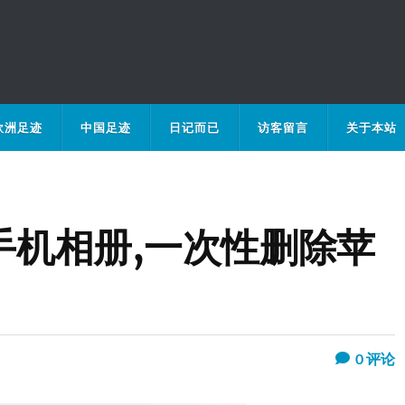
欧洲足迹
中国足迹
日记而已
访客留言
关于本站
E手机相册,一次性删除苹
0
评论