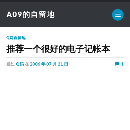
A09的自留地
Q妈自留地
推荐一个很好的电子记帐本
通过
Q妈
在
2006 年 07 月 21 日
1