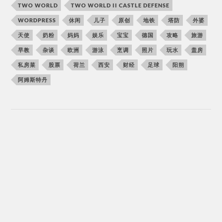
TWO WORLD
TWO WORLD II CASTLE DEFENSE
WORDPRESS
休闲
儿子
原创
地铁
塔防
外婆
天使
奶粉
妈妈
娱乐
宝宝
德国
攻略
旅游
早教
杂谈
欧洲
游泳
烹调
照片
玩水
盖房
私房菜
股票
荷兰
西安
财经
足球
阳朔
阿姆斯特丹