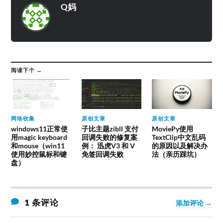
Q妈
阅读下个 →
网络收集
原创文章
原创文章
windows11正常使
子比主题zibll 支付
MoviePy使用
用magic keyboard
回调失败的修复案
TextClip中文乱码
和mouse（win11
例： 迅虎V3 和 V
的原因以及解决办
使用妙控鼠标和键
免签回调失败
法（亲历踩坑）
盘）
1 条评论
添加评论 →