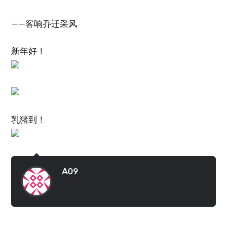
——客响乔迁采风
新年好！
乳猪到！
A09