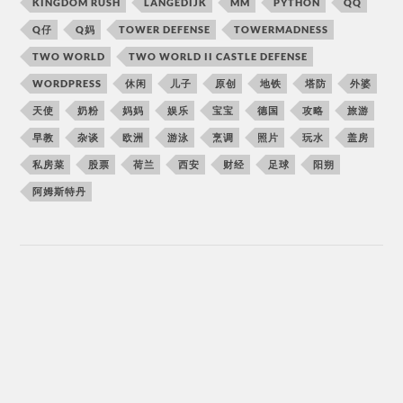
KINGDOM RUSH
LANGEDIJK
MM
PYTHON
QQ
Q仔
Q妈
TOWER DEFENSE
TOWERMADNESS
TWO WORLD
TWO WORLD II CASTLE DEFENSE
WORDPRESS
休闲
儿子
原创
地铁
塔防
外婆
天使
奶粉
妈妈
娱乐
宝宝
德国
攻略
旅游
早教
杂谈
欧洲
游泳
烹调
照片
玩水
盖房
私房菜
股票
荷兰
西安
财经
足球
阳朔
阿姆斯特丹