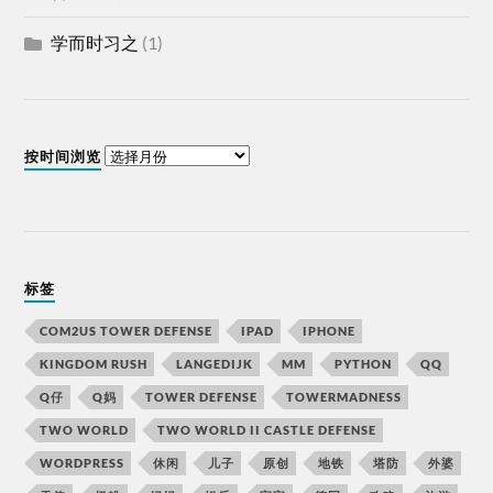
学而时习之
(1)
按时间浏览
标签
COM2US TOWER DEFENSE
IPAD
IPHONE
KINGDOM RUSH
LANGEDIJK
MM
PYTHON
QQ
Q仔
Q妈
TOWER DEFENSE
TOWERMADNESS
TWO WORLD
TWO WORLD II CASTLE DEFENSE
WORDPRESS
休闲
儿子
原创
地铁
塔防
外婆