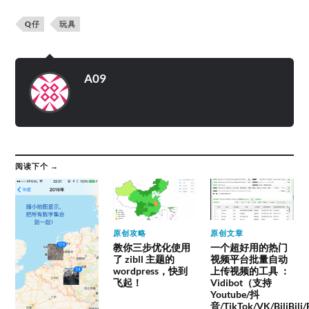
Q仔
玩具
A09
阅读下个 →
原创攻略
原创文章
教你三步优化使用
一个超好用的热门
了 zibll 主题的
视频平台批量自动
wordpress，快到
上传视频的工具 ：
飞起！
Vidibot（支持
Youtube/抖
音/TikTok/VK/BiliBili