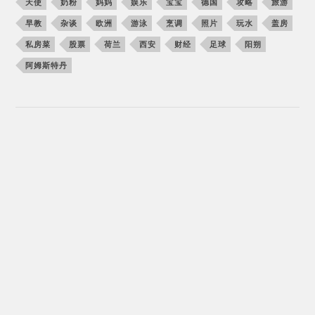
天使
奶粉
妈妈
娱乐
宝宝
德国
攻略
旅游
早教
杂谈
欧洲
游泳
烹调
照片
玩水
盖房
私房菜
股票
荷兰
西安
财经
足球
阳朔
阿姆斯特丹