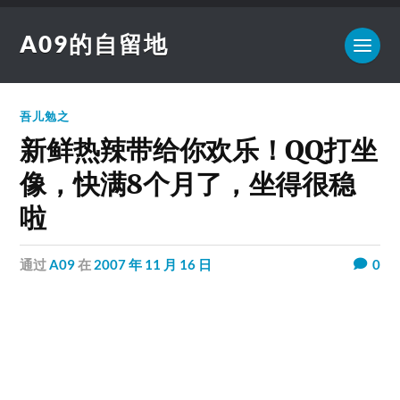
A09的自留地
吾儿勉之
新鲜热辣带给你欢乐！QQ打坐
像，快满8个月了，坐得很稳
啦
通过
A09
在
2007 年 11 月 16 日
0