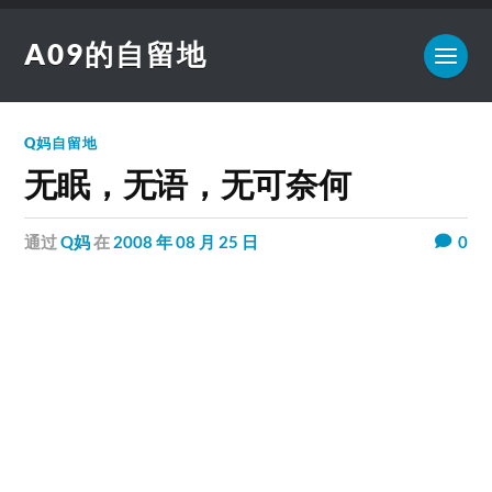
A09的自留地
Q妈自留地
无眠，无语，无可奈何
通过
Q妈
在
2008 年 08 月 25 日
0