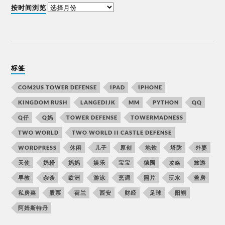
按时间浏览
标签
COM2US TOWER DEFENSE
IPAD
IPHONE
KINGDOM RUSH
LANGEDIJK
MM
PYTHON
QQ
Q仔
Q妈
TOWER DEFENSE
TOWERMADNESS
TWO WORLD
TWO WORLD II CASTLE DEFENSE
WORDPRESS
休闲
儿子
原创
地铁
塔防
外婆
天使
奶粉
妈妈
娱乐
宝宝
德国
攻略
旅游
早教
杂谈
欧洲
游泳
烹调
照片
玩水
盖房
私房菜
股票
荷兰
西安
财经
足球
阳朔
阿姆斯特丹