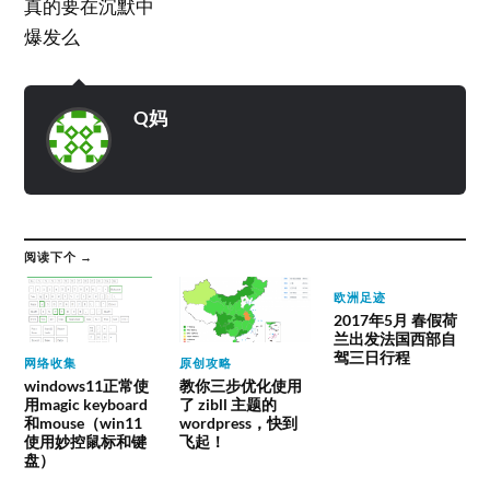
真的要在沉默中
爆发么
Q妈
阅读下个 →
欧洲足迹
2017年5月 春假荷
兰出发法国西部自
驾三日行程
网络收集
原创攻略
windows11正常使
教你三步优化使用
用magic keyboard
了 zibll 主题的
和mouse（win11
wordpress，快到
使用妙控鼠标和键
飞起！
盘）