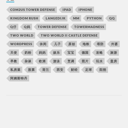
COM2US TOWER DEFENSE
IPAD
IPHONE
KINGDOM RUSH
LANGEDIJK
MM
PYTHON
QQ
Q仔
Q妈
TOWER DEFENSE
TOWERMADNESS
TWO WORLD
TWO WORLD II CASTLE DEFENSE
WORDPRESS
休闲
儿子
原创
地铁
塔防
外婆
天使
奶粉
妈妈
娱乐
宝宝
德国
攻略
旅游
早教
杂谈
欧洲
游泳
烹调
照片
玩水
盖房
私房菜
股票
荷兰
西安
财经
足球
阳朔
阿姆斯特丹