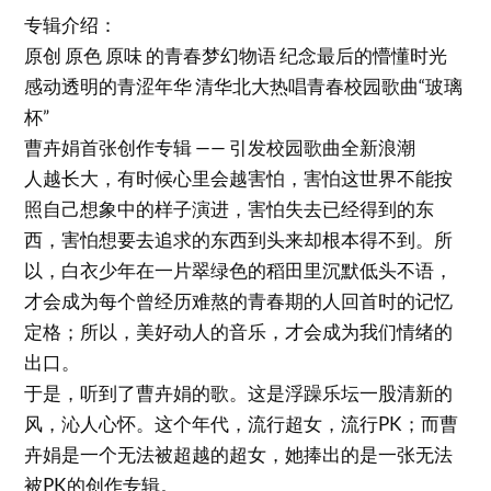
专辑介绍：
原创 原色 原味 的青春梦幻物语 纪念最后的懵懂时光
感动透明的青涩年华 清华北大热唱青春校园歌曲“玻璃
杯”
曹卉娟首张创作专辑 —— 引发校园歌曲全新浪潮
人越长大，有时候心里会越害怕，害怕这世界不能按
照自己想象中的样子演进，害怕失去已经得到的东
西，害怕想要去追求的东西到头来却根本得不到。所
以，白衣少年在一片翠绿色的稻田里沉默低头不语，
才会成为每个曾经历难熬的青春期的人回首时的记忆
定格；所以，美好动人的音乐，才会成为我们情绪的
出口。
于是，听到了曹卉娟的歌。这是浮躁乐坛一股清新的
风，沁人心怀。这个年代，流行超女，流行PK；而曹
卉娟是一个无法被超越的超女，她捧出的是一张无法
被PK的创作专辑。