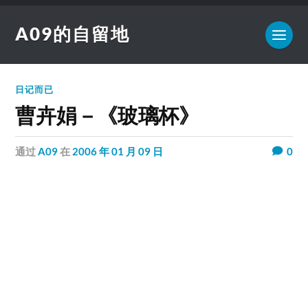
A09的自留地
日记而已
曹卉娟－《玻璃杯》
通过
A09
在
2006 年 01 月 09 日
0