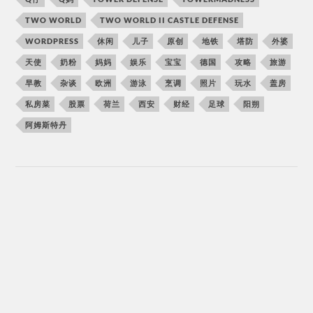
TWO WORLD
TWO WORLD II CASTLE DEFENSE
WORDPRESS
休闲
儿子
原创
地铁
塔防
外婆
天使
奶粉
妈妈
娱乐
宝宝
德国
攻略
旅游
早教
杂谈
欧洲
游泳
烹调
照片
玩水
盖房
私房菜
股票
荷兰
西安
财经
足球
阳朔
阿姆斯特丹