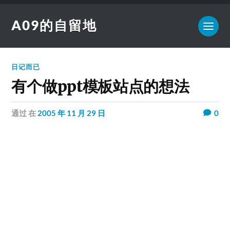
A09的自留地
日记而已
有个做ppt模板站点的想法
通过
在
2005 年 11 月 29 日
0