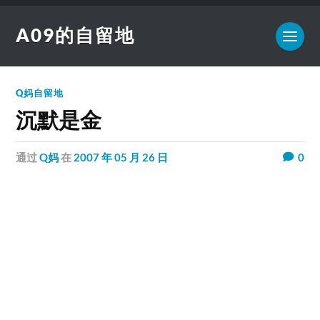
A09的自留地
Q妈自留地
沉默是金
通过
Q妈
在
2007 年 05 月 26 日
0