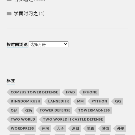
学而时习之
(1)
按时间浏览
标签
COM2US TOWER DEFENSE
IPAD
IPHONE
KINGDOM RUSH
LANGEDIJK
MM
PYTHON
QQ
Q仔
Q妈
TOWER DEFENSE
TOWERMADNESS
TWO WORLD
TWO WORLD II CASTLE DEFENSE
WORDPRESS
休闲
儿子
原创
地铁
塔防
外婆