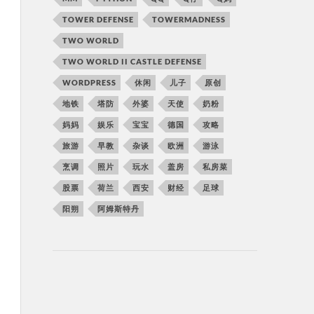
TOWER DEFENSE
TOWERMADNESS
TWO WORLD
TWO WORLD II CASTLE DEFENSE
WORDPRESS
休闲
儿子
原创
地铁
塔防
外婆
天使
奶粉
妈妈
娱乐
宝宝
德国
攻略
旅游
早教
杂谈
欧洲
游泳
烹调
照片
玩水
盖房
私房菜
股票
荷兰
西安
财经
足球
阳朔
阿姆斯特丹