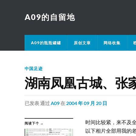
A09的自留地
A09的瓶瓶罐罐
原创文章
网络收集
中国足迹
湖南凤凰古城、张家
已发表
通过
A09
在
2004 年 09 月 20 日
时间比较紧，来不及
阅读下个 →
以下相片全部用我的老爷机