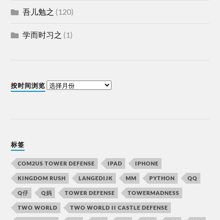
吾儿勉之
(120)
学而时习之
(1)
按时间浏览
标签
COM2US TOWER DEFENSE
IPAD
IPHONE
KINGDOM RUSH
LANGEDIJK
MM
PYTHON
QQ
Q仔
Q妈
TOWER DEFENSE
TOWERMADNESS
TWO WORLD
TWO WORLD II CASTLE DEFENSE