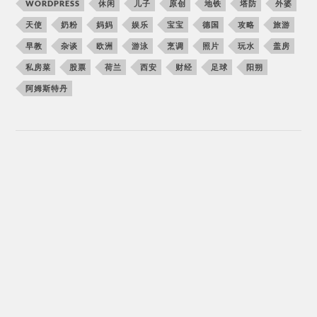
WORDPRESS
休闲
儿子
原创
地铁
塔防
外婆
天使
奶粉
妈妈
娱乐
宝宝
德国
攻略
旅游
早教
杂谈
欧洲
游泳
烹调
照片
玩水
盖房
私房菜
股票
荷兰
西安
财经
足球
阳朔
阿姆斯特丹