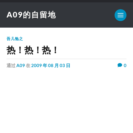
A09的自留地
吾儿勉之
热！热！热！
通过
A09
在
2009 年 08 月 03 日
0