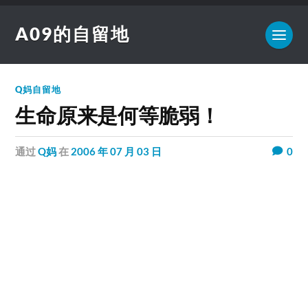
A09的自留地
Q妈自留地
生命原来是何等脆弱！
通过
Q妈
在
2006 年 07 月 03 日
0