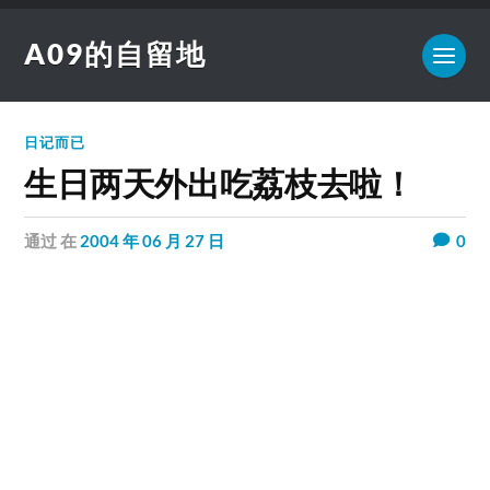
A09的自留地
日记而已
生日两天外出吃荔枝去啦！
通过
在
2004 年 06 月 27 日
0