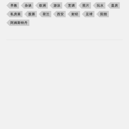
早教
杂谈
欧洲
游泳
烹调
照片
玩水
盖房
私房菜
股票
荷兰
西安
财经
足球
阳朔
阿姆斯特丹