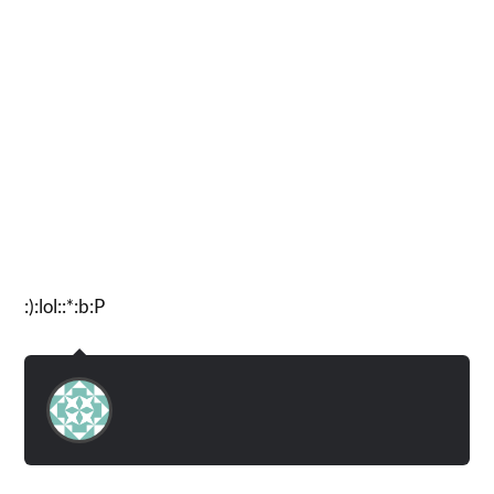
:):lol::*:b:P