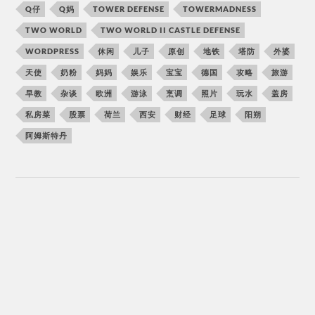
Q仔
Q妈
TOWER DEFENSE
TOWERMADNESS
TWO WORLD
TWO WORLD II CASTLE DEFENSE
WORDPRESS
休闲
儿子
原创
地铁
塔防
外婆
天使
奶粉
妈妈
娱乐
宝宝
德国
攻略
旅游
早教
杂谈
欧洲
游泳
烹调
照片
玩水
盖房
私房菜
股票
荷兰
西安
财经
足球
阳朔
阿姆斯特丹