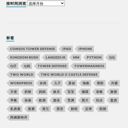
按时间浏览
标签
COM2US TOWER DEFENSE
IPAD
IPHONE
KINGDOM RUSH
LANGEDIJK
MM
PYTHON
QQ
Q仔
Q妈
TOWER DEFENSE
TOWERMADNESS
TWO WORLD
TWO WORLD II CASTLE DEFENSE
WORDPRESS
休闲
儿子
原创
地铁
塔防
外婆
天使
奶粉
妈妈
娱乐
宝宝
德国
攻略
旅游
早教
杂谈
欧洲
游泳
烹调
照片
玩水
盖房
私房菜
股票
荷兰
西安
财经
足球
阳朔
阿姆斯特丹