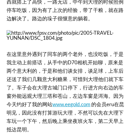
西就搭上了高快，一路无话，中午到大理的时候照例
停车吃饭，因为有了上次的经验，带了干粮，就在路
边解决了。路边的垛子很惬意的躺着。
在这里意外遇到了同车的两个老外，也没吃饭，于是
我主动上前搭话，从手中的D70相机开始聊，原来是
两个意大利的，于是和他们谈女排，谈足球，上车后
还送了我们几颗意大利糖果，可惜到大理他们就下车
了。车子会在大理古城门口停下，行进方向右边的车
窗外能远观大理三塔和苍山，左边车窗是洱海。因为
今天约好了我的网站
www.eegold.com
的会员eru在昆
明见，因此没有打算游玩大理，不然可以先在大理下
车玩一个下午，然后晚上乘坐夜班火车，第二天早上
抵达昆明。