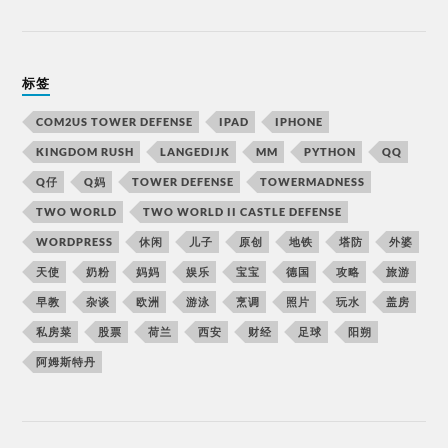
标签
COM2US TOWER DEFENSE
IPAD
IPHONE
KINGDOM RUSH
LANGEDIJK
MM
PYTHON
QQ
Q仔
Q妈
TOWER DEFENSE
TOWERMADNESS
TWO WORLD
TWO WORLD II CASTLE DEFENSE
WORDPRESS
休闲
儿子
原创
地铁
塔防
外婆
天使
奶粉
妈妈
娱乐
宝宝
德国
攻略
旅游
早教
杂谈
欧洲
游泳
烹调
照片
玩水
盖房
私房菜
股票
荷兰
西安
财经
足球
阳朔
阿姆斯特丹