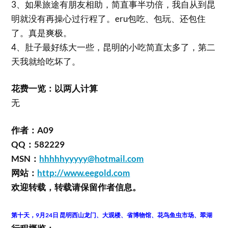
3、如果旅途有朋友相助，简直事半功倍，我自从到昆
明就没有再操心过行程了。eru包吃、包玩、还包住
了。真是爽极。
4、肚子最好练大一些，昆明的小吃简直太多了，第二
天我就给吃坏了。
花费一览：以两人计算
无
作者：A09
QQ：582229
MSN：
hhhhhyyyyy@hotmail.com
网站：
http://www.eegold.com
欢迎转载，转载请保留作者信息。
第十天，9月24日 昆明西山龙门、大观楼、省博物馆、花鸟鱼虫市场、翠湖