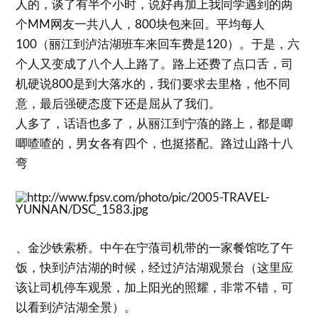
人的，谈了有半个小时，说好再加上我同学遇到的两
个MM网友一共八人，800块包来回。平均每人
100（丽江到泸沽湖班车来回车费是120）。于是，六
个人又变成了八个人上路了。路上还费了点口舌，司
机硬说800是到大落水的，我们要求去里格，他不同
意，最后强硬态度下还是屈从了我们。
人多了，话语也多了，从丽江到宁蒗的路上，都是唧
唧喳喳的，男女各有四个，也挺搭配。路过山路十八
弯
、金沙铁索桥。中午在宁蒗司机带的一家餐馆吃了午
饭，快到泸沽湖的时候，经过泸沽湖观景台（这里应
该让司机停车观景，加上阳光的照耀，非常不错，可
以看到泸沽湖全景）。