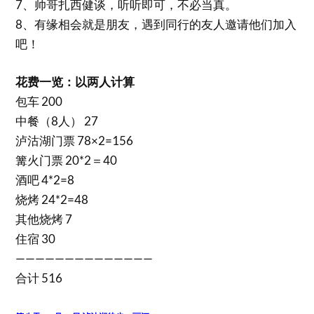
7、帅哥扎西健谈，听听即可，不必当真。
8、有缘相会就是朋友，遇到同行的友人邀请他们加入
吧！
花费一览：以两人计算
包车 200
中餐（8人） 27
泸沽湖门票 78×2=156
篝火门票 20*2＝40
酒吧 4*2=8
烧烤 24*2=48
其他烧烤 7
住宿 30
——————————————
合计 516