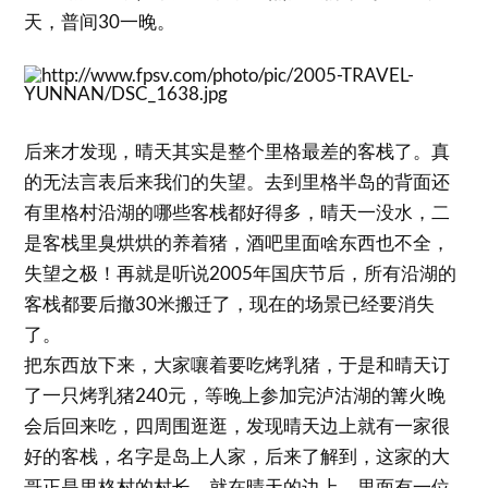
天，普间30一晚。
后来才发现，晴天其实是整个里格最差的客栈了。真
的无法言表后来我们的失望。去到里格半岛的背面还
有里格村沿湖的哪些客栈都好得多，晴天一没水，二
是客栈里臭烘烘的养着猪，酒吧里面啥东西也不全，
失望之极！再就是听说2005年国庆节后，所有沿湖的
客栈都要后撤30米搬迁了，现在的场景已经要消失
了。
把东西放下来，大家嚷着要吃烤乳猪，于是和晴天订
了一只烤乳猪240元，等晚上参加完泸沽湖的篝火晚
会后回来吃，四周围逛逛，发现晴天边上就有一家很
好的客栈，名字是岛上人家，后来了解到，这家的大
哥正是里格村的村长，就在晴天的边上，里面有一位