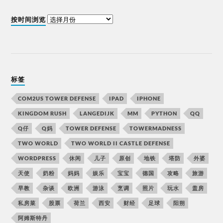
按时间浏览
标签
COM2US TOWER DEFENSE
IPAD
IPHONE
KINGDOM RUSH
LANGEDIJK
MM
PYTHON
QQ
Q仔
Q妈
TOWER DEFENSE
TOWERMADNESS
TWO WORLD
TWO WORLD II CASTLE DEFENSE
WORDPRESS
休闲
儿子
原创
地铁
塔防
外婆
天使
奶粉
妈妈
娱乐
宝宝
德国
攻略
旅游
早教
杂谈
欧洲
游泳
烹调
照片
玩水
盖房
私房菜
股票
荷兰
西安
财经
足球
阳朔
阿姆斯特丹