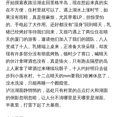
开始摸索夜路沿湖走回里格半岛，现在想起来真的实
在不方便，住村里就可以了。遇上湖水上涨时节，如
果没有雨鞋，真是很麻烦，尤其带着LP，担惊受怕
的。手电起了大作用。还好都没有“湿身”回到晴天，乳
猪已经烤好等待我们回来，又很巧遇上了两位住在晴
天的厦门的游客，邀请他们加入了我们的团队，八人
变成了十人。乳猪端上桌来，正准备大块朵颐，却发
现有许多部分没有彻底烤熟，顿时少了胃口，喊晴天
的伙计拿啤酒也没有，真是恼火，只有跑去隔壁的岛
上人家拿了啤酒过来继续玩骰子，十人约好明日去徒
步到小落水村。十二点晴天的mm要我们收摊休息了，
没水洗澡，只能再睡一个囫囵觉。
泸沽湖面静悄悄的，远处只有村里的点点灯火和湖面
的倒影忽明忽暗，让人分不清哪里是天哪里是湖面。
半夜里，打雷下起了大暴雨。