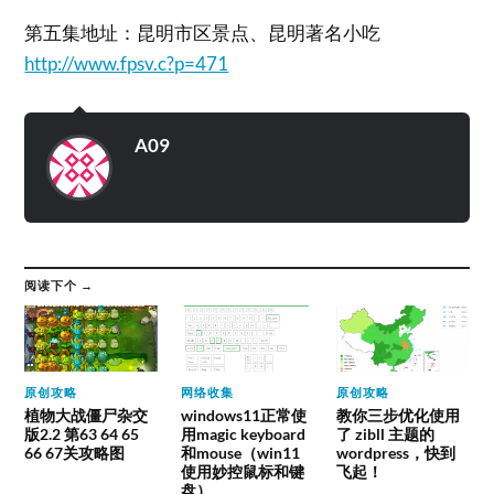
第五集地址：昆明市区景点、昆明著名小吃
http://www.fpsv.c?p=471
A09
阅读下个 →
原创攻略
网络收集
原创攻略
植物大战僵尸杂交
windows11正常使
教你三步优化使用
版2.2 第63 64 65
用magic keyboard
了 zibll 主题的
66 67关攻略图
和mouse（win11
wordpress，快到
使用妙控鼠标和键
飞起！
盘）