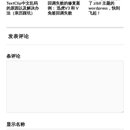
TextClip中文乱码
回调失败的修复案
了 zibll 主题的
的原因以及解决办
例： 迅虎V3 和 V
wordpress，快到
法（亲历踩坑）
免签回调失败
飞起！
发表评论
条评论
显示名称