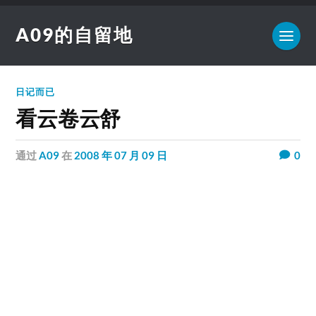
A09的自留地
日记而已
看云卷云舒
通过
A09
在
2008 年 07 月 09 日
0