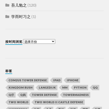
吾儿勉之
(120)
学而时习之
(1)
按时间浏览
标签
COM2US TOWER DEFENSE
IPAD
IPHONE
KINGDOM RUSH
LANGEDIJK
MM
PYTHON
QQ
Q仔
Q妈
TOWER DEFENSE
TOWERMADNESS
TWO WORLD
TWO WORLD II CASTLE DEFENSE