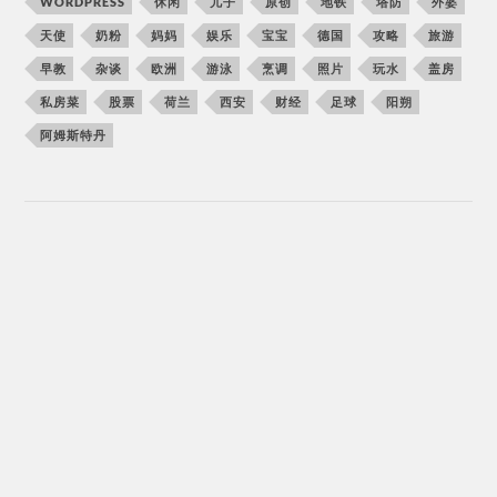
WORDPRESS
休闲
儿子
原创
地铁
塔防
外婆
天使
奶粉
妈妈
娱乐
宝宝
德国
攻略
旅游
早教
杂谈
欧洲
游泳
烹调
照片
玩水
盖房
私房菜
股票
荷兰
西安
财经
足球
阳朔
阿姆斯特丹