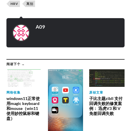
HRV
离别
A09
阅读下个 →
网络收集
原创文章
windows11正常使
子比主题zibll 支付
用magic keyboard
回调失败的修复案
和mouse（win11
例： 迅虎V3 和 V
使用妙控鼠标和键
免签回调失败
盘）