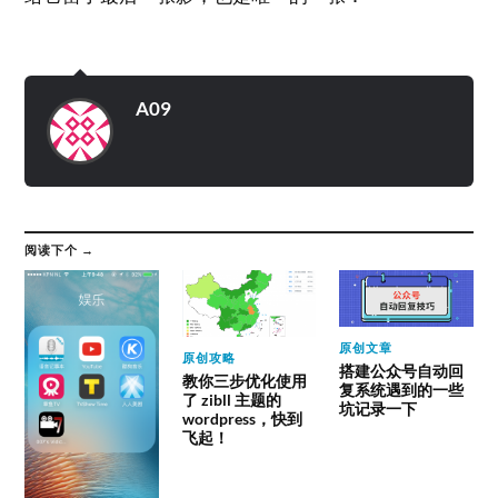
A09
阅读下个 →
原创文章
原创攻略
搭建公众号自动回
教你三步优化使用
复系统遇到的一些
了 zibll 主题的
坑记录一下
wordpress，快到
飞起！