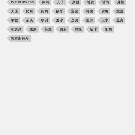
WORDPRESS
休闲
儿子
原创
地铁
塔防
外婆
天使
奶粉
妈妈
娱乐
宝宝
德国
攻略
旅游
早教
杂谈
欧洲
游泳
烹调
照片
玩水
盖房
私房菜
股票
荷兰
西安
财经
足球
阳朔
阿姆斯特丹