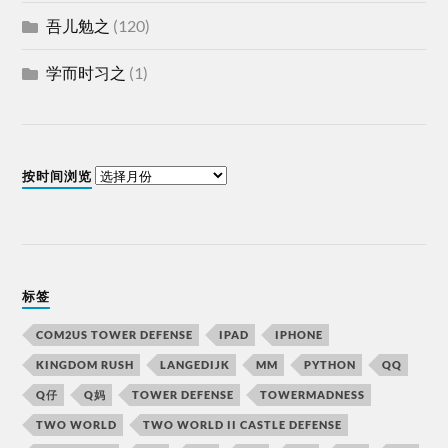
吾儿勉之
(120)
学而时习之
(1)
按时间浏览
标签
COM2US TOWER DEFENSE
IPAD
IPHONE
KINGDOM RUSH
LANGEDIJK
MM
PYTHON
QQ
Q仔
Q妈
TOWER DEFENSE
TOWERMADNESS
TWO WORLD
TWO WORLD II CASTLE DEFENSE