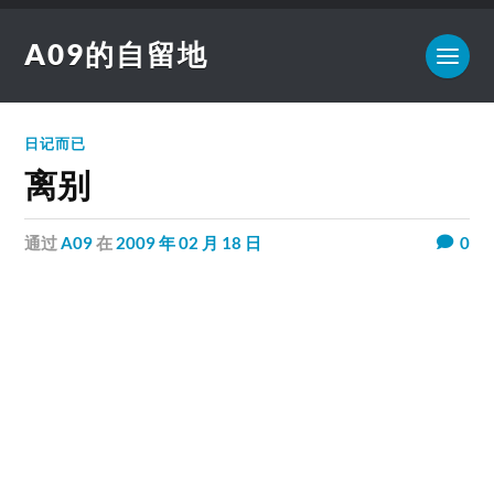
A09的自留地
日记而已
离别
通过
A09
在
2009 年 02 月 18 日
0