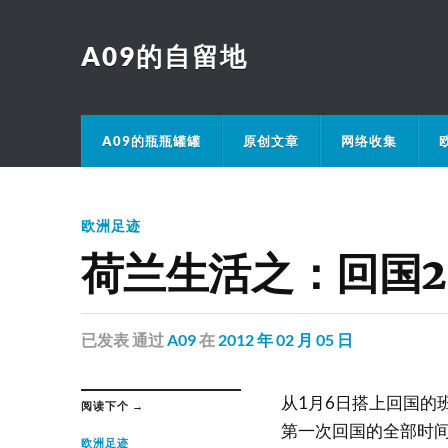
A09的自留地
A09的瓶瓶罐罐
原创文章
网络收集
欧洲足迹
荷兰生活之：回国2
已发表
通过
A09
在
2012 年 02 月 05 日
从1月6日搭上回国的
阅读下个 →
第一次回国的全部时
欧洲足迹