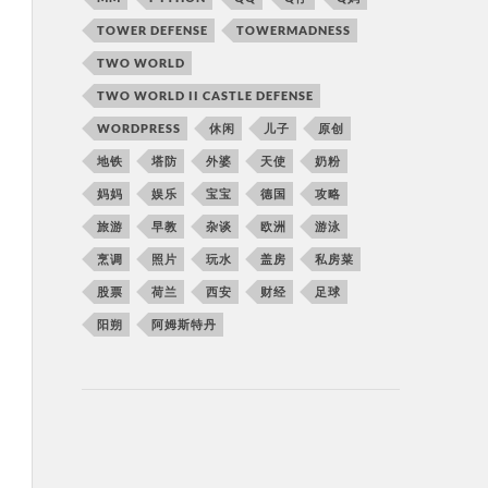
TOWER DEFENSE
TOWERMADNESS
TWO WORLD
TWO WORLD II CASTLE DEFENSE
WORDPRESS
休闲
儿子
原创
地铁
塔防
外婆
天使
奶粉
妈妈
娱乐
宝宝
德国
攻略
旅游
早教
杂谈
欧洲
游泳
烹调
照片
玩水
盖房
私房菜
股票
荷兰
西安
财经
足球
阳朔
阿姆斯特丹