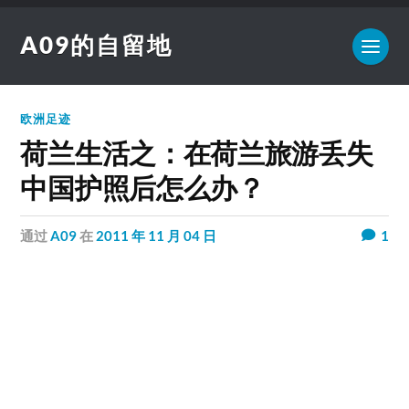
A09的自留地
欧洲足迹
荷兰生活之：在荷兰旅游丢失
中国护照后怎么办？
通过
A09
在
2011 年 11 月 04 日
1