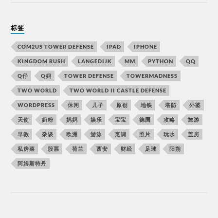
标签
COM2US TOWER DEFENSE
IPAD
IPHONE
KINGDOM RUSH
LANGEDIJK
MM
PYTHON
QQ
Q仔
Q妈
TOWER DEFENSE
TOWERMADNESS
TWO WORLD
TWO WORLD II CASTLE DEFENSE
WORDPRESS
休闲
儿子
原创
地铁
塔防
外婆
天使
奶粉
妈妈
娱乐
宝宝
德国
攻略
旅游
早教
杂谈
欧洲
游泳
烹调
照片
玩水
盖房
私房菜
股票
荷兰
西安
财经
足球
阳朔
阿姆斯特丹