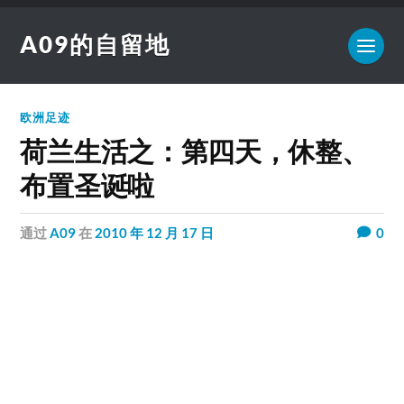
A09的自留地
欧洲足迹
荷兰生活之：第四天，休整、
布置圣诞啦
通过
A09
在
2010 年 12 月 17 日
0