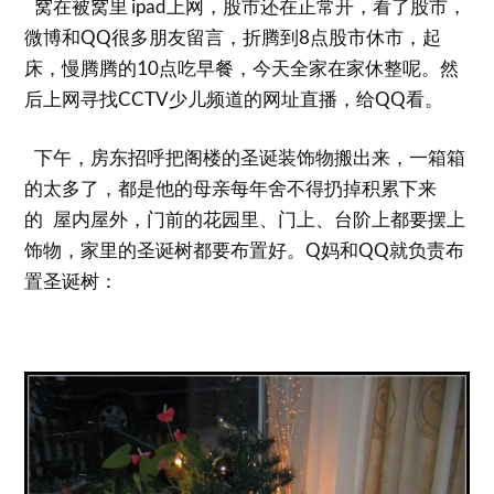
窝在被窝里 ipad上网，股市还在正常开，看了股市，
微博和QQ很多朋友留言，折腾到8点股市休市，起
床，慢腾腾的10点吃早餐，今天全家在家休整呢。然
后上网寻找CCTV少儿频道的网址直播，给QQ看。
下午，房东招呼把阁楼的圣诞装饰物搬出来，一箱箱
的太多了，都是他的母亲每年舍不得扔掉积累下来
的 屋内屋外，门前的花园里、门上、台阶上都要摆上
饰物，家里的圣诞树都要布置好。Q妈和QQ就负责布
置圣诞树：