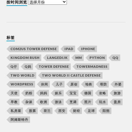
按时间浏览
标签
COM2US TOWER DEFENSE
IPAD
IPHONE
KINGDOM RUSH
LANGEDIJK
MM
PYTHON
QQ
Q仔
Q妈
TOWER DEFENSE
TOWERMADNESS
TWO WORLD
TWO WORLD II CASTLE DEFENSE
WORDPRESS
休闲
儿子
原创
地铁
塔防
外婆
天使
奶粉
妈妈
娱乐
宝宝
德国
攻略
旅游
早教
杂谈
欧洲
游泳
烹调
照片
玩水
盖房
私房菜
股票
荷兰
西安
财经
足球
阳朔
阿姆斯特丹