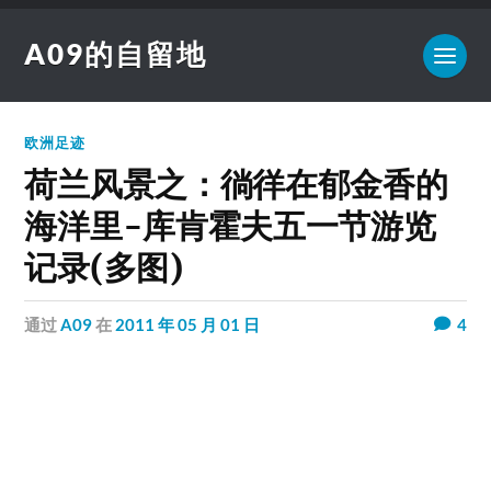
A09的自留地
欧洲足迹
荷兰风景之：徜徉在郁金香的
海洋里-库肯霍夫五一节游览
记录(多图)
通过
A09
在
2011 年 05 月 01 日
4