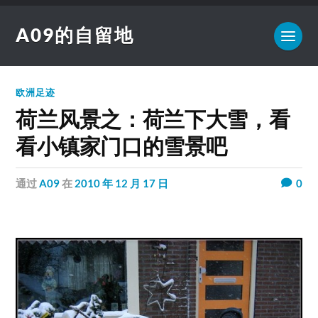
A09的自留地
欧洲足迹
荷兰风景之：荷兰下大雪，看
看小镇家门口的雪景吧
通过
A09
在
2010 年 12 月 17 日
0