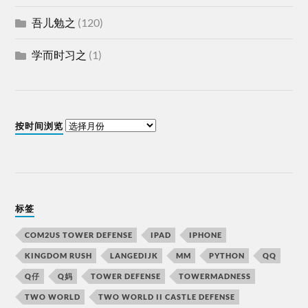
吾儿勉之
(120)
学而时习之
(1)
按时间浏览
标签
COM2US TOWER DEFENSE
IPAD
IPHONE
KINGDOM RUSH
LANGEDIJK
MM
PYTHON
QQ
Q仔
Q妈
TOWER DEFENSE
TOWERMADNESS
TWO WORLD
TWO WORLD II CASTLE DEFENSE