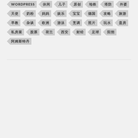
WORDPRESS
休闲
儿子
原创
地铁
塔防
外婆
天使
奶粉
妈妈
娱乐
宝宝
德国
攻略
旅游
早教
杂谈
欧洲
游泳
烹调
照片
玩水
盖房
私房菜
股票
荷兰
西安
财经
足球
阳朔
阿姆斯特丹