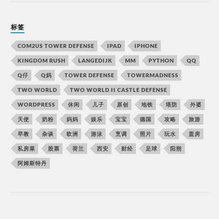
标签
COM2US TOWER DEFENSE
IPAD
IPHONE
KINGDOM RUSH
LANGEDIJK
MM
PYTHON
QQ
Q仔
Q妈
TOWER DEFENSE
TOWERMADNESS
TWO WORLD
TWO WORLD II CASTLE DEFENSE
WORDPRESS
休闲
儿子
原创
地铁
塔防
外婆
天使
奶粉
妈妈
娱乐
宝宝
德国
攻略
旅游
早教
杂谈
欧洲
游泳
烹调
照片
玩水
盖房
私房菜
股票
荷兰
西安
财经
足球
阳朔
阿姆斯特丹