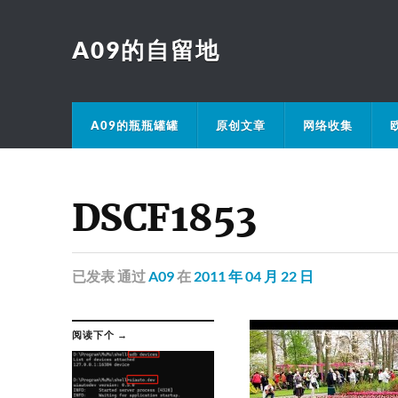
A09的自留地
A09的瓶瓶罐罐
原创文章
网络收集
DSCF1853
已发表
通过
A09
在
2011 年 04 月 22 日
阅读下个 →