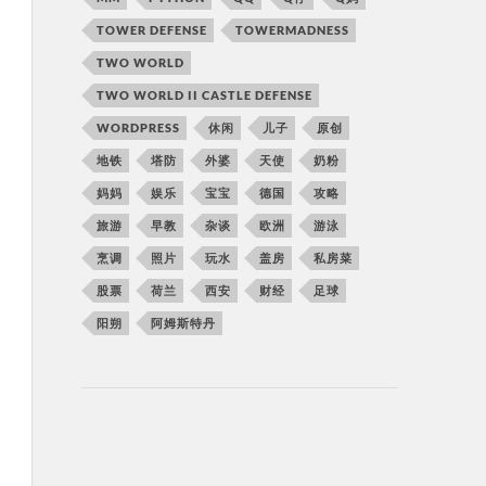
TOWER DEFENSE
TOWERMADNESS
TWO WORLD
TWO WORLD II CASTLE DEFENSE
WORDPRESS
休闲
儿子
原创
地铁
塔防
外婆
天使
奶粉
妈妈
娱乐
宝宝
德国
攻略
旅游
早教
杂谈
欧洲
游泳
烹调
照片
玩水
盖房
私房菜
股票
荷兰
西安
财经
足球
阳朔
阿姆斯特丹