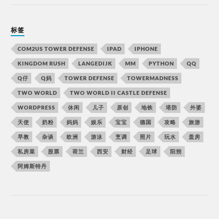
标签
COM2US TOWER DEFENSE
IPAD
IPHONE
KINGDOM RUSH
LANGEDIJK
MM
PYTHON
QQ
Q仔
Q妈
TOWER DEFENSE
TOWERMADNESS
TWO WORLD
TWO WORLD II CASTLE DEFENSE
WORDPRESS
休闲
儿子
原创
地铁
塔防
外婆
天使
奶粉
妈妈
娱乐
宝宝
德国
攻略
旅游
早教
杂谈
欧洲
游泳
烹调
照片
玩水
盖房
私房菜
股票
荷兰
西安
财经
足球
阳朔
阿姆斯特丹