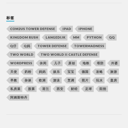
标签
COM2US TOWER DEFENSE
IPAD
IPHONE
KINGDOM RUSH
LANGEDIJK
MM
PYTHON
QQ
Q仔
Q妈
TOWER DEFENSE
TOWERMADNESS
TWO WORLD
TWO WORLD II CASTLE DEFENSE
WORDPRESS
休闲
儿子
原创
地铁
塔防
外婆
天使
奶粉
妈妈
娱乐
宝宝
德国
攻略
旅游
早教
杂谈
欧洲
游泳
烹调
照片
玩水
盖房
私房菜
股票
荷兰
西安
财经
足球
阳朔
阿姆斯特丹