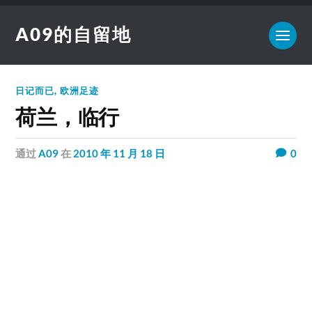
A09的自留地
日记而已
,
欧洲足迹
荷兰，临行
通过
A09
在
2010 年 11 月 18 日
0