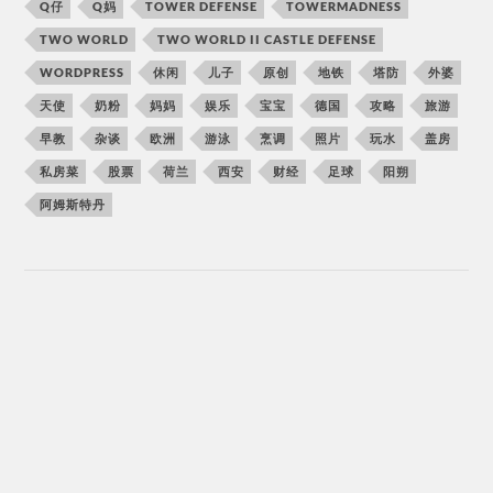
Q仔
Q妈
TOWER DEFENSE
TOWERMADNESS
TWO WORLD
TWO WORLD II CASTLE DEFENSE
WORDPRESS
休闲
儿子
原创
地铁
塔防
外婆
天使
奶粉
妈妈
娱乐
宝宝
德国
攻略
旅游
早教
杂谈
欧洲
游泳
烹调
照片
玩水
盖房
私房菜
股票
荷兰
西安
财经
足球
阳朔
阿姆斯特丹