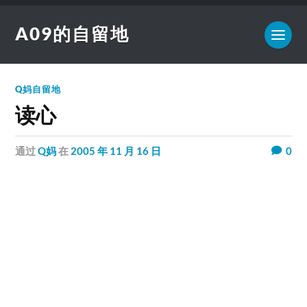
A09的自留地
Q妈自留地
读心
通过
Q妈
在
2005 年 11 月 16 日
0