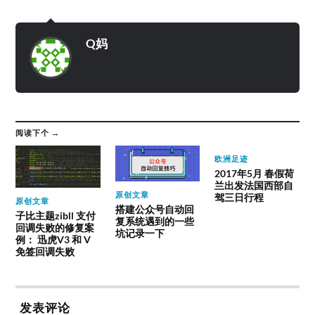
Q妈
阅读下个 →
欧洲足迹
2017年5月 春假荷
兰出发法国西部自
原创文章
驾三日行程
原创文章
搭建公众号自动回
子比主题zibll 支付
复系统遇到的一些
回调失败的修复案
坑记录一下
例： 迅虎V3 和 V
免签回调失败
发表评论