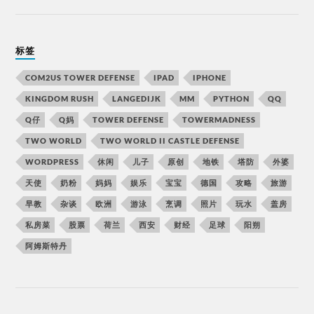
标签
COM2US TOWER DEFENSE
IPAD
IPHONE
KINGDOM RUSH
LANGEDIJK
MM
PYTHON
QQ
Q仔
Q妈
TOWER DEFENSE
TOWERMADNESS
TWO WORLD
TWO WORLD II CASTLE DEFENSE
WORDPRESS
休闲
儿子
原创
地铁
塔防
外婆
天使
奶粉
妈妈
娱乐
宝宝
德国
攻略
旅游
早教
杂谈
欧洲
游泳
烹调
照片
玩水
盖房
私房菜
股票
荷兰
西安
财经
足球
阳朔
阿姆斯特丹