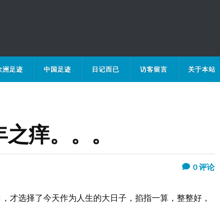
欧洲足迹
中国足迹
日记而已
访客留言
关于本站
年之痒。。。
0
评论
口，才选择了今天作为人生的大日子，掐指一算，整整好，