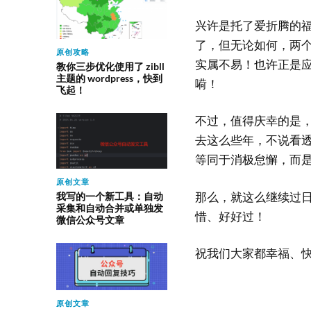
兴许是托了爱折腾的
了，但无论如何，两
原创攻略
实属不易！也许正是
教你三步优化使用了 zibll
主题的 wordpress，快到
嗬！
飞起！
不过，值得庆幸的是
去这么些年，不说看
等同于消极怠懈，而
原创文章
那么，就这么继续过
我写的一个新工具：自动
采集和自动合并或单独发
惜、好好过！
微信公众号文章
祝我们大家都幸福、
原创文章