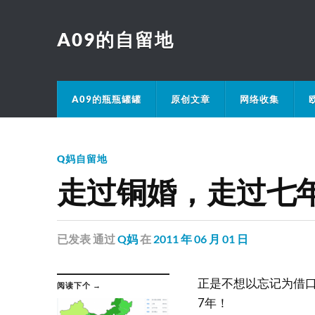
A09的自留地
A09的瓶瓶罐罐
原创文章
网络收集
Q妈自留地
走过铜婚，走过七
已发表
通过
Q妈
在
2011 年 06 月 01 日
正是不想以忘记为借
阅读下个 →
7年！