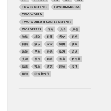
TOWER DEFENSE
TOWERMADNESS
TWO WORLD
TWO WORLD II CASTLE DEFENSE
WORDPRESS
休闲
儿子
原创
地铁
塔防
外婆
天使
奶粉
妈妈
娱乐
宝宝
德国
攻略
旅游
早教
杂谈
欧洲
游泳
烹调
照片
玩水
盖房
私房菜
股票
荷兰
西安
财经
足球
阳朔
阿姆斯特丹