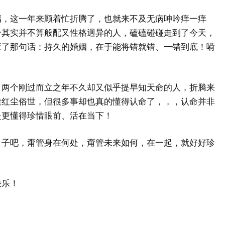
福，这一年来顾着忙折腾了，也就来不及无病呻吟痒一痒
个其实并不算般配又性格迥异的人，磕磕碰碰走到了今天，
应了那句话：持久的婚姻，在于能将错就错、一错到底！嗬
，两个刚过而立之年不久却又似乎提早知天命的人，折腾来
透红尘俗世，但很多事却也真的懂得认命了，，，认命并非
是更懂得珍惜眼前、活在当下！
日子吧，甭管身在何处，甭管未来如何，在一起，就好好珍
快乐！