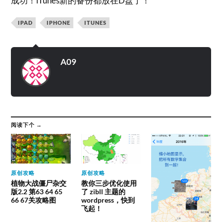
成功！iTunes新的备份都放在D盘了！
IPAD
IPHONE
ITUNES
A09
阅读下个 →
原创攻略
原创攻略
植物大战僵尸杂交
教你三步优化使用
版2.2 第63 64 65
了 zibll 主题的
66 67关攻略图
wordpress，快到
飞起！