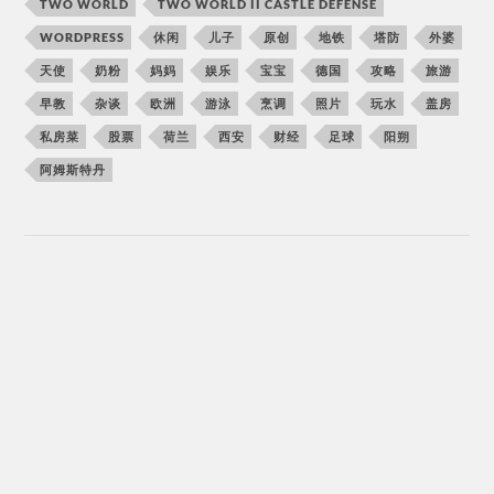
TWO WORLD
TWO WORLD II CASTLE DEFENSE
WORDPRESS
休闲
儿子
原创
地铁
塔防
外婆
天使
奶粉
妈妈
娱乐
宝宝
德国
攻略
旅游
早教
杂谈
欧洲
游泳
烹调
照片
玩水
盖房
私房菜
股票
荷兰
西安
财经
足球
阳朔
阿姆斯特丹