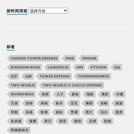
按时间浏览
标签
COM2US TOWER DEFENSE
IPAD
IPHONE
KINGDOM RUSH
LANGEDIJK
MM
PYTHON
QQ
Q仔
Q妈
TOWER DEFENSE
TOWERMADNESS
TWO WORLD
TWO WORLD II CASTLE DEFENSE
WORDPRESS
休闲
儿子
原创
地铁
塔防
外婆
天使
奶粉
妈妈
娱乐
宝宝
德国
攻略
旅游
早教
杂谈
欧洲
游泳
烹调
照片
玩水
盖房
私房菜
股票
荷兰
西安
财经
足球
阳朔
阿姆斯特丹