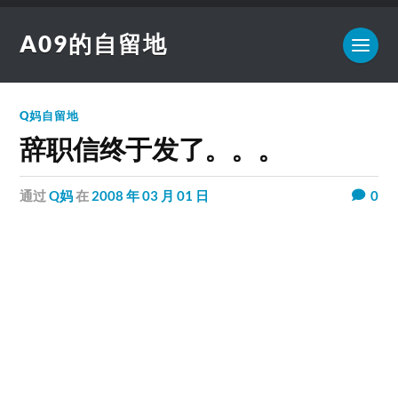
A09的自留地
Q妈自留地
辞职信终于发了。。。
通过
Q妈
在
2008 年 03 月 01 日
0