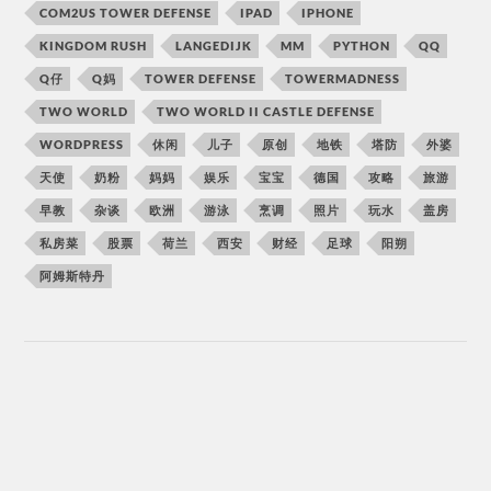
COM2US TOWER DEFENSE
IPAD
IPHONE
KINGDOM RUSH
LANGEDIJK
MM
PYTHON
QQ
Q仔
Q妈
TOWER DEFENSE
TOWERMADNESS
TWO WORLD
TWO WORLD II CASTLE DEFENSE
WORDPRESS
休闲
儿子
原创
地铁
塔防
外婆
天使
奶粉
妈妈
娱乐
宝宝
德国
攻略
旅游
早教
杂谈
欧洲
游泳
烹调
照片
玩水
盖房
私房菜
股票
荷兰
西安
财经
足球
阳朔
阿姆斯特丹