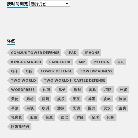
按时间浏览
标签
COM2US TOWER DEFENSE
IPAD
IPHONE
KINGDOM RUSH
LANGEDIJK
MM
PYTHON
QQ
Q仔
Q妈
TOWER DEFENSE
TOWERMADNESS
TWO WORLD
TWO WORLD II CASTLE DEFENSE
WORDPRESS
休闲
儿子
原创
地铁
塔防
外婆
天使
奶粉
妈妈
娱乐
宝宝
德国
攻略
旅游
早教
杂谈
欧洲
游泳
烹调
照片
玩水
盖房
私房菜
股票
荷兰
西安
财经
足球
阳朔
阿姆斯特丹