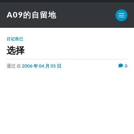
A09的自留地
日记而已
选择
通过
在
2006 年 04 月 05 日
0