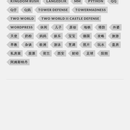
KINGDOM RUSH
LANGEDIJK
MM
PYTHON
QQ
Q仔
Q妈
TOWER DEFENSE
TOWERMADNESS
TWO WORLD
TWO WORLD II CASTLE DEFENSE
WORDPRESS
休闲
儿子
原创
地铁
塔防
外婆
天使
奶粉
妈妈
娱乐
宝宝
德国
攻略
旅游
早教
杂谈
欧洲
游泳
烹调
照片
玩水
盖房
私房菜
股票
荷兰
西安
财经
足球
阳朔
阿姆斯特丹