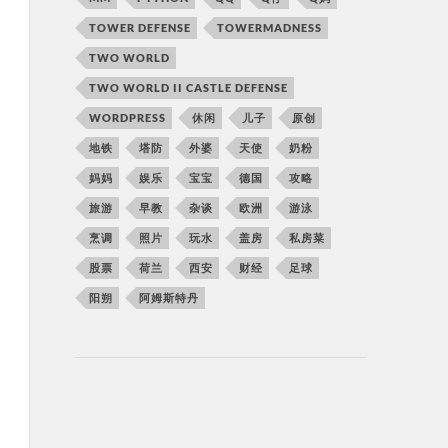
TOWER DEFENSE
TOWERMADNESS
TWO WORLD
TWO WORLD II CASTLE DEFENSE
WORDPRESS
休闲
儿子
原创
地铁
塔防
外婆
天使
奶粉
妈妈
娱乐
宝宝
德国
攻略
旅游
早教
杂谈
欧洲
游泳
烹调
照片
玩水
盖房
私房菜
股票
荷兰
西安
财经
足球
阳朔
阿姆斯特丹