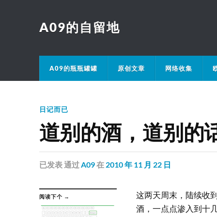
A09的自留地
A09的瓶瓶罐罐
原创文章
网络收集
日记而已
道别的酒，道别的
已发表
通过
A09
在
2010 年 11 月 22 日
这两天周末，陆续收
阅读下个 →
酒，一点点渗入到十