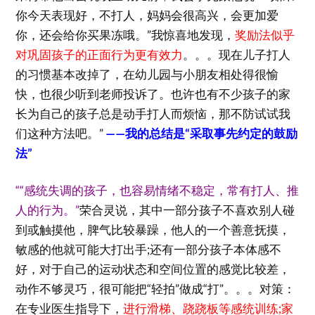
你今天表现好，不打人，妈妈会很高兴，会更加爱
你，还会给你买果冻哦。”我惊喜地发现，
奖励法似乎
对巩固孩子的正面行为更有效力
。。。现在儿子打人
的习惯基本改掉了，在幼儿园与小朋友相处得很愉
快，也很少听到老师投诉了。也许也有不少孩子的家
长为自己的孩子总是动手打人而烦恼，那不防试试我
们这种方法吧。”
——我的总结是“采取事先约定的鼓励
法”
““感统失调的孩子，也容易情绪不稳定，常有打人、推
人的行为。”
荣合灵说，其中一部分孩子不喜欢别人碰
到或触摸他，脾气比较暴躁，他人的一个善意抚摸，
敏感的他就可能大打出手;还有一部分孩子本体感不
好，对于自己的运动状态和空间位置的感觉比较差，
动作不够灵巧，很可能把“轻拍”做成“打”。。。对策：
在专业医生指导下，
进行滑梯、跷跷板等感统训练;家