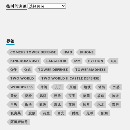
按时间浏览
标签
COM2US TOWER DEFENSE
IPAD
IPHONE
KINGDOM RUSH
LANGEDIJK
MM
PYTHON
QQ
Q仔
Q妈
TOWER DEFENSE
TOWERMADNESS
TWO WORLD
TWO WORLD II CASTLE DEFENSE
WORDPRESS
休闲
儿子
原创
地铁
塔防
外婆
天使
奶粉
妈妈
娱乐
宝宝
德国
攻略
旅游
早教
杂谈
欧洲
游泳
烹调
照片
玩水
盖房
私房菜
股票
荷兰
西安
财经
足球
阳朔
阿姆斯特丹