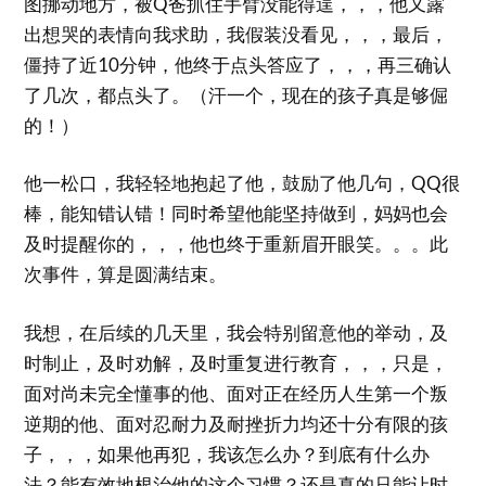
图挪动地方，被Q爸抓住手臂没能得逞，，，他又露
出想哭的表情向我求助，我假装没看见，，，最后，
僵持了近10分钟，他终于点头答应了，，，再三确认
了几次，都点头了。（汗一个，现在的孩子真是够倔
的！）
他一松口，我轻轻地抱起了他，鼓励了他几句，QQ很
棒，能知错认错！同时希望他能坚持做到，妈妈也会
及时提醒你的，，，他也终于重新眉开眼笑。。。此
次事件，算是圆满结束。
我想，在后续的几天里，我会特别留意他的举动，及
时制止，及时劝解，及时重复进行教育，，，只是，
面对尚未完全懂事的他、面对正在经历人生第一个叛
逆期的他、面对忍耐力及耐挫折力均还十分有限的孩
子，，，如果他再犯，我该怎么办？到底有什么办
法？能有效地根治他的这个习惯？还是真的只能让时