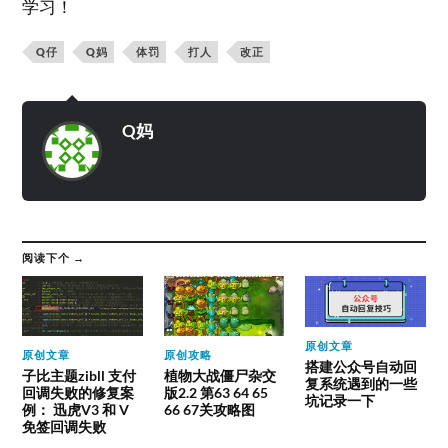
学习！
Q仔
Q妈
体罚
打人
改正
Q妈
阅读下个 →
原创文章
原创文章
原创攻略
搭建公众号自动回
子比主题zibll 支付
植物大战僵尸杂交
复系统遇到的一些
回调失败的修复案
版2.2 第63 64 65
坑记录一下
例： 迅虎V3 和 V
66 67关攻略图
免签回调失败