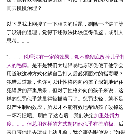
间去慢慢治理？
以下是我上网搜了一下相关的话题，剔除一些讲了等
于没讲的道理，觉得下述做法比较值得借鉴，或引人
思考。。。
“。。。
说理法有一定的效果，却不能彻底改掉儿子打
人的毛病
。是不是我们太过轻易地原谅促使了他学会
用道歉这种方式化解自己打人后必须面对的指责呢？
犯错后道歉，也许可以让性格内向的孩子深刻地记住
犯错后的严重后果，但对于性格外向的孩子来说，这
样的惩罚似乎就显得轻描淡写了。惩罚太轻，就不足
以产生制约效应，所以才不能有效地帮助孩子改掉这
一坏习惯吧。 明白了这点后，我们决定
加重处罚力
度。。。但总用这样的方式制约他似乎有些消极
。后
来再带他出去玩或上幼儿前，我会事先跟他说：“如果