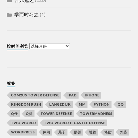
学而时习之
(1)
按时间浏览
标签
COM2US TOWER DEFENSE
IPAD
IPHONE
KINGDOM RUSH
LANGEDIJK
MM
PYTHON
QQ
Q仔
Q妈
TOWER DEFENSE
TOWERMADNESS
TWO WORLD
TWO WORLD II CASTLE DEFENSE
WORDPRESS
休闲
儿子
原创
地铁
塔防
外婆