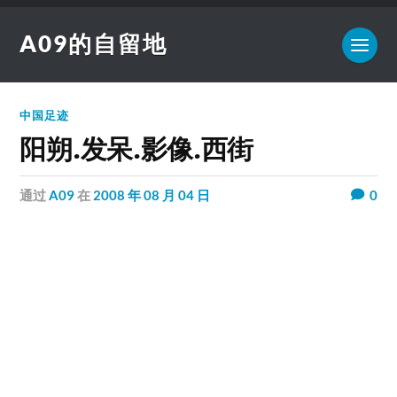
A09的自留地
中国足迹
阳朔.发呆.影像.西街
通过
A09
在
2008 年 08 月 04 日
0