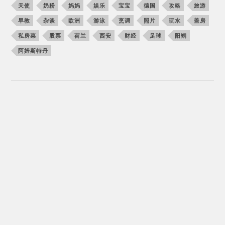
天使
奶粉
妈妈
娱乐
宝宝
德国
攻略
旅游
早教
杂谈
欧洲
游泳
烹调
照片
玩水
盖房
私房菜
股票
荷兰
西安
财经
足球
阳朔
阿姆斯特丹