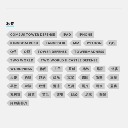
标签
COM2US TOWER DEFENSE
IPAD
IPHONE
KINGDOM RUSH
LANGEDIJK
MM
PYTHON
QQ
Q仔
Q妈
TOWER DEFENSE
TOWERMADNESS
TWO WORLD
TWO WORLD II CASTLE DEFENSE
WORDPRESS
休闲
儿子
原创
地铁
塔防
外婆
天使
奶粉
妈妈
娱乐
宝宝
德国
攻略
旅游
早教
杂谈
欧洲
游泳
烹调
照片
玩水
盖房
私房菜
股票
荷兰
西安
财经
足球
阳朔
阿姆斯特丹