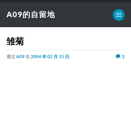
A09的自留地
雏菊
通过
A09
在
2004 年 02 月 15 日
2