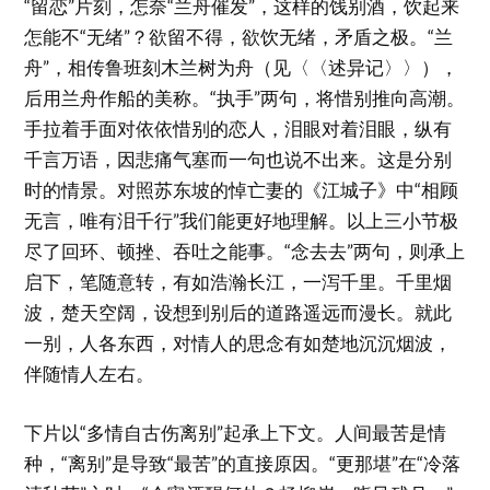
“留恋”片刻，怎奈“兰舟催发”，这样的饯别酒，饮起来
怎能不“无绪”？欲留不得，欲饮无绪，矛盾之极。“兰
舟”，相传鲁班刻木兰树为舟（见〈〈述异记〉〉），
后用兰舟作船的美称。“执手”两句，将惜别推向高潮。
手拉着手面对依依惜别的恋人，泪眼对着泪眼，纵有
千言万语，因悲痛气塞而一句也说不出来。这是分别
时的情景。对照苏东坡的悼亡妻的《江城子》中“相顾
无言，唯有泪千行”我们能更好地理解。以上三小节极
尽了回环、顿挫、吞吐之能事。“念去去”两句，则承上
启下，笔随意转，有如浩瀚长江，一泻千里。千里烟
波，楚天空阔，设想到别后的道路遥远而漫长。就此
一别，人各东西，对情人的思念有如楚地沉沉烟波，
伴随情人左右。
下片以“多情自古伤离别”起承上下文。人间最苦是情
种，“离别”是导致“最苦”的直接原因。“更那堪”在“冷落