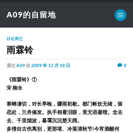
A09的自留地
日记而已
雨霖铃
通过
A09
在
2009 年 12 月 18 日
0
《雨霖铃》①
宋 柳永
寒蝉凄切，对长亭晚，骤雨初歇。都门帐饮无绪，留
恋处，兰舟催发。执手相看泪眼，竟无语凝噎。念去
去、千里烟波，暮霭沉沉楚天阔。
多情自古伤离别，更那堪、冷落清秋节!今宵酒醒何