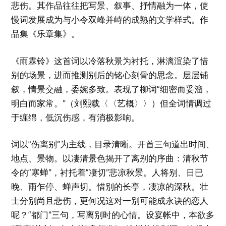
悲伤。其作品往往把写景、叙事、抒情融为一体，使
慢词发展成为与小令双峰并峙的成熟的文学样式。作
品集《乐章集》。
《雨霖铃》这首词以冷落秋景为衬托，淋漓渲染了惜
别的场景，进而推测别后的铭心刻骨的思念。层层铺
叙，情景交融，委婉多致。表现了柳词“细密而妥溜，
明白而家常。”（刘熙载〈〈艺概〉〉）但全词情调过
于缠绵，低沉伤感，有消极影响。
词以“伤离别”为主线，目录清晰。开首三句道出时间、
地点、景物。以凄清景色揭开了离别的序曲：清秋节
令的“寒蝉”，衬托着“凄切”悲凉秋景。人将别、日已
晚、雨乍停、蝉声切。惜别的长亭，凄凉的深秋。壮
士分别尚且悲伤，更何况这对一别可能成永诀的恋人
呢？“都门”三句，写离别时的心情。设宴帐中，本欲多