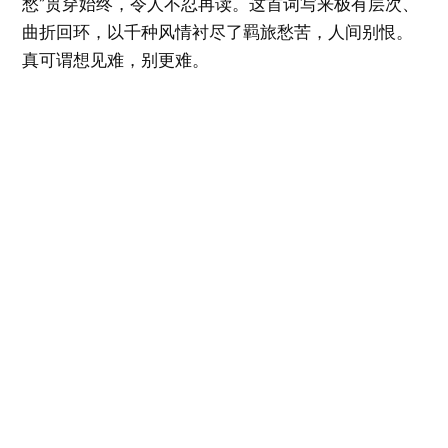
愁”贯穿始终，令人不忍再读。这首词写来极有层次、
曲折回环，以千种风情衬尽了羁旅愁苦，人间别恨。
真可谓想见难，别更难。