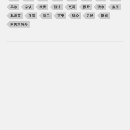
早教
杂谈
欧洲
游泳
烹调
照片
玩水
盖房
私房菜
股票
荷兰
西安
财经
足球
阳朔
阿姆斯特丹