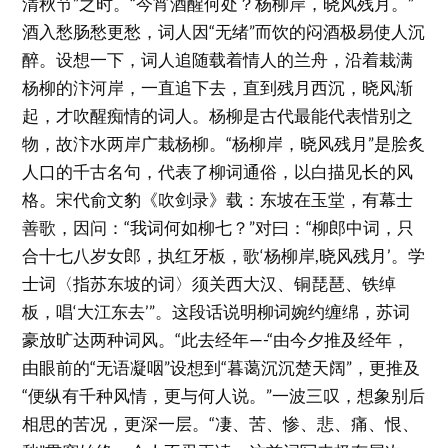
清秋节”之时。“今宵酒醒何处？杨柳岸，晓风残月。”
酒入愁肠愁更愁，词人因“无绪”而饮的闷酒极易使人沉
醉。设想一下，词人追随载着情人的兰舟，沿着栽满
杨柳的汴河岸，一直追下去，直到残月西沉，晓风渐
起，才吹醒痴情的词人。杨柳是古代最能代表惜别之
物，故汴水两岸广栽杨柳。“杨柳岸，晓风残月”是脍炙
人口的千古名句，代表了柳词通俗，以白描见长的风
格。宋代俞文豹《吹剑录》载：东坡在玉堂，有幕士
善歌，因问：“我词何如柳七？”对曰：“柳郎中词，只
合十七八岁女郎，执红牙板，歌‘杨柳岸,晓风残月’。学
士词〈指苏东坡的词〉须关西大汉、铜琵琶、铁绰
板，唱‘大江东去’”。这段话说明柳词婉约缠绵，苏词
豪放旷达两种词风。“此去经年—-“由今夕推及经年，
由眼前的“无语凝咽”设想到“暮蔼沉沉楚天阔”，更推及
“便纵有千种风情，更与何人说。”一波三叹，想象别后
相思的苦况，更深一层。“凄、苦、惨、悲、痛、恨、