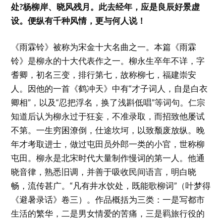
处?杨柳岸、晓风残月。此去经年，应是良辰好景虚
设。便纵有千种风情，更与何人说！
《雨霖铃》被称为宋金十大名曲之一。本篇《雨霖
铃》是柳永的十大代表作之一。柳永生卒年不详，字
耆卿，初名三变，排行第七，故称柳七，福建崇安
人。因他的一首《鹤冲天》中有“才子词人，自是白衣
卿相”，以及“忍把浮名，换了浅斟低唱”等词句。仁宗
知道后认为柳永过于狂妄，不准录取，而招致他屡试
不第。一生穷困潦倒，仕途坎坷，以致颓废放纵。晚
年才考取进士，做过屯田员外郎一类的小官，世称柳
屯田。柳永是北宋时代大量制作慢词的第一人。他通
晓音律，熟悉旧调，并善于吸收民间语言，明白晓
畅，流传甚广。“凡有井水饮处，既能歌柳词”（叶梦得
《避暑录话》卷三）。作品概括为三类：一是写都市
生活的繁华，二是男女情爱的苦痛，三是羁旅行役的