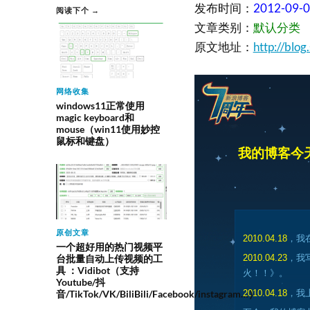
发布时间：
2012-09-
阅读下个 →
文章类别：
默认分类
原文地址：
http://blo
网络收集
windows11正常使用
magic keyboard和
mouse（win11使用妙控
鼠标和键盘）
我的博客今
原创文章
2010.04.18
，我
一个超好用的热门视频平
台批量自动上传视频的工
2010.04.23
，我
具 ：Vidibot（支持
火！！》。
Youtube/抖
2010.04.18
，我
音/TikTok/VK/BiliBili/Facebook/instagram…）