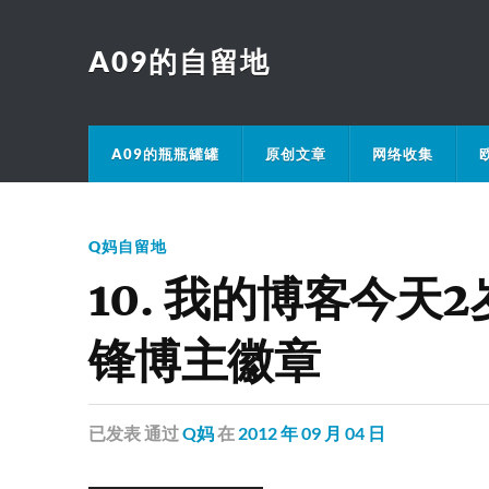
A09的自留地
A09的瓶瓶罐罐
原创文章
网络收集
Q妈自留地
10. 我的博客今天
锋博主徽章
已发表
通过
Q妈
在
2012 年 09 月 04 日