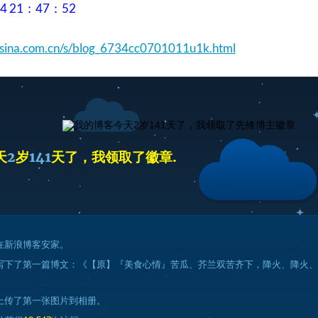
04 21：47：52
g.sina.com.cn/s/blog_6734cc0701011u1k.html
天
2
岁
141
天了，我领取了徽章.
在新浪博客安家。
写下了第一篇博文：《【原】『美食心情』苦瓜、芥兰双苦齐下，降火、降火、
上传了第一张图片到相册。