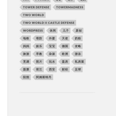
TOWER DEFENSE
TOWERMADNESS
TWO WORLD
TWO WORLD II CASTLE DEFENSE
WORDPRESS
休闲
儿子
原创
地铁
塔防
外婆
天使
奶粉
妈妈
娱乐
宝宝
德国
攻略
旅游
早教
杂谈
欧洲
游泳
烹调
照片
玩水
盖房
私房菜
股票
荷兰
西安
财经
足球
阳朔
阿姆斯特丹