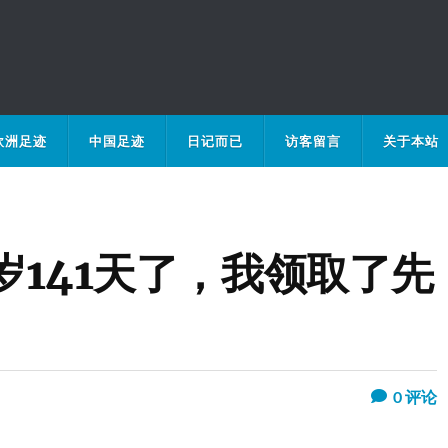
欧洲足迹
中国足迹
日记而已
访客留言
关于本站
2岁141天了，我领取了先
0
评论