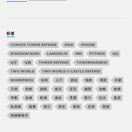
标签
COM2US TOWER DEFENSE
IPAD
IPHONE
KINGDOM RUSH
LANGEDIJK
MM
PYTHON
QQ
Q仔
Q妈
TOWER DEFENSE
TOWERMADNESS
TWO WORLD
TWO WORLD II CASTLE DEFENSE
WORDPRESS
休闲
儿子
原创
地铁
塔防
外婆
天使
奶粉
妈妈
娱乐
宝宝
德国
攻略
旅游
早教
杂谈
欧洲
游泳
烹调
照片
玩水
盖房
私房菜
股票
荷兰
西安
财经
足球
阳朔
阿姆斯特丹