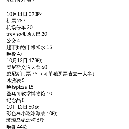
10月11日 393欧
机票 287
机场停车 20
treviso机场大巴 20
公交 4
超市购物干粮和水 15
晚餐 47
10月12日 173欧
威尼斯交通天票 60
威尼斯门票 75 （可单独买票省去一大半）
冰激凌 5
晚餐pizza 15
圣马可教堂博物馆 10
纪念品 8
10月13日 60欧
彩色岛小吃冰激凌 10欧
玻璃岛纪念杯 6欧
晚餐 44欧