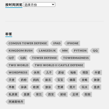
按时间浏览
标签
COM2US TOWER DEFENSE
IPAD
IPHONE
KINGDOM RUSH
LANGEDIJK
MM
PYTHON
QQ
Q仔
Q妈
TOWER DEFENSE
TOWERMADNESS
TWO WORLD
TWO WORLD II CASTLE DEFENSE
WORDPRESS
休闲
儿子
原创
地铁
塔防
外婆
天使
奶粉
妈妈
娱乐
宝宝
德国
攻略
旅游
早教
杂谈
欧洲
游泳
烹调
照片
玩水
盖房
私房菜
股票
荷兰
西安
财经
足球
阳朔
阿姆斯特丹