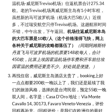
温机场-威尼斯Treviso机场）往返机票合计275.34
欧。老的
Treviso机场离威尼斯主岛有1小时车程，
虽然新的马可波罗机场（机场大巴5欧/人）近很
多，不过瑞安航空只停Treviso机场。这趟航班时间
不错，中午出发，下午返回。
机场往返威尼斯本岛
的大巴车票是10欧/人（这个价格涨得飞快，网上
各种关于威尼斯的攻略都落伍了）
（同期阿姆斯特
丹直飞马可波罗机场的机票要148欧每人，合计
450欧，比算上埃因霍温机场停车费和开车前往埃
因霍温的费用还要贵不少。好处就是便捷。）
再找住宿，威尼斯主岛酒店太贵了，booking上好
一点点都要200欧一晚以上了，我们还是延续了我
们的旅游风格，选择的是台湾民宿，预定55欧一晚
双人间，名字是：Casa D’Oro 地址：Via Monte
Cavallo 14, 30173, Favaro Veneto-Venezia，评价
回程再补充。(回程评价：是我们在欧洲住的最好