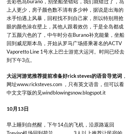
去彩色岛burano，别坐船坐错站，我们就错过了，岛
上人更少，房子颜色数不清有多少种，据说是出海的
水手怕遇上风暴，回程找不到自己家，所以特别用抢
眼的颜色涂在壁上，其他人跟着效仿，于是全岛都成
了五颜六色的了，中午时分在Burano补充能量，坐船
回到威尼斯本岛，开始从罗马广场搭乘著名的ACTV
Vaporetto Line 1号水上巴士游览大运河。时间已经去
到下午3点。
大运河游览推荐提前准备好rick steves的语音导览词
，
网址www.ricksteves.com ，只有英文语音，但可以看
中文文字版的见windblowingsnow.blogspot.it
10月13日
早上睡到自然醒，下午14点的飞机，沿原路返回
Treviso机场回到荷兰。。。。3人以上推荐让民宿的