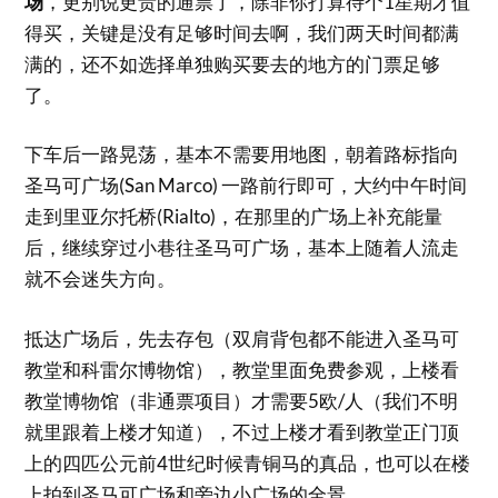
场
，更别说更贵的通票了，除非你打算待个1星期才值
得买，关键是没有足够时间去啊，我们两天时间都满
满的，还不如选择单独购买要去的地方的门票足够
了。
下车后一路晃荡，基本不需要用地图，朝着路标指向
圣马可广场(San Marco) 一路前行即可，大约中午时间
走到里亚尔托桥(Rialto)，在那里的广场上补充能量
后，继续穿过小巷往圣马可广场，基本上随着人流走
就不会迷失方向。
抵达广场后，先去存包（双肩背包都不能进入圣马可
教堂和科雷尔博物馆），教堂里面免费参观，上楼看
教堂博物馆（非通票项目）才需要5欧/人（我们不明
就里跟着上楼才知道），不过上楼才看到教堂正门顶
上的四匹公元前4世纪时候青铜马的真品，也可以在楼
上拍到圣马可广场和旁边小广场的全景。