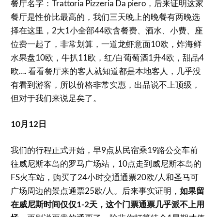
餐厅名字：Trattoria Pizzeria Da piero，后来证明这家
餐厅是性价比最高的，我们三天晚上的晚餐有两晚选
择在这里，2大1小全部44欧含餐费、酒水、小费、座
位费一起了，非常划算，一道龙虾意面10欧，炸海鲜
水果盘10欧，牛扒11欧，红/白葡萄酒1升4欧，甜品4
欧…. 看看餐厅来的客人就知道都是本地客人，几乎没
有看到游客，所以价格非常实惠，出品说不上顶级，
但对于我们来说足矣了。
10月12日
我们的行程正式开始，早9点从民宿乘19路公交车前
往威尼斯本岛的罗马广场站，10点走到威尼斯本岛的
FS火车站，购买了24小时交通通票20欧/人和圣马可
广场周边的景点通票25欧/人。后来事实证明，
如果留
在威尼斯时间仅仅1-2天，这个门票通票几乎派不上用