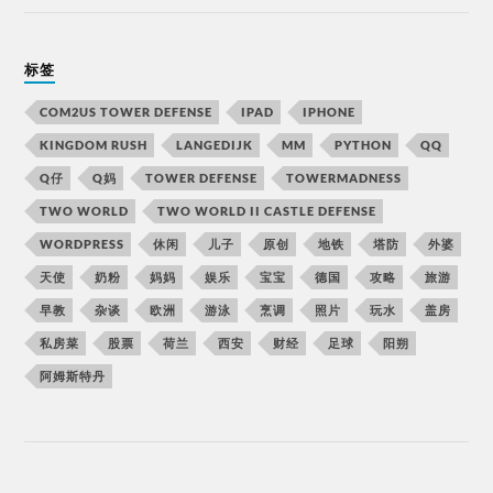
标签
COM2US TOWER DEFENSE
IPAD
IPHONE
KINGDOM RUSH
LANGEDIJK
MM
PYTHON
QQ
Q仔
Q妈
TOWER DEFENSE
TOWERMADNESS
TWO WORLD
TWO WORLD II CASTLE DEFENSE
WORDPRESS
休闲
儿子
原创
地铁
塔防
外婆
天使
奶粉
妈妈
娱乐
宝宝
德国
攻略
旅游
早教
杂谈
欧洲
游泳
烹调
照片
玩水
盖房
私房菜
股票
荷兰
西安
财经
足球
阳朔
阿姆斯特丹