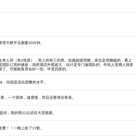
查理大桥开去都要20分钟。
住单人间（有2张床），双人间有三间房。设施超级简陋，床也是简陋版的，看上
是团队订房的缘故，虽然酒店外观超大，估计是专门做团队的。年轻人亚裔人很多
馆了。可能散客房会好一些。毕竟四星的。
ok，但就是适合团餐的水平。
散客，一个团体，速度慢，而且还要填住客表。
I提供，害的我12点还在大堂猫着。
收费！！一晚上收了17欧。