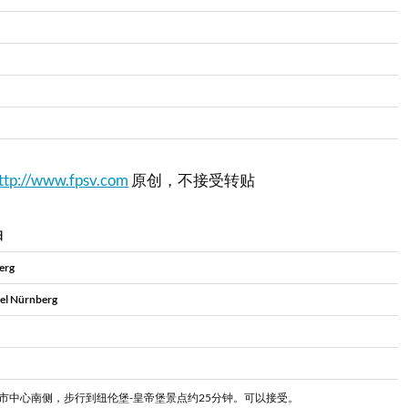
ttp://www.fpsv.com
原创，不接受转贴
日
erg
el Nürnberg
市中心南侧，步行到纽伦堡-皇帝堡景点约25分钟。可以接受。