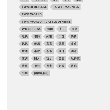
TOWER DEFENSE
TOWERMADNESS
TWO WORLD
TWO WORLD II CASTLE DEFENSE
WORDPRESS
休闲
儿子
原创
地铁
塔防
外婆
天使
奶粉
妈妈
娱乐
宝宝
德国
攻略
旅游
早教
杂谈
欧洲
游泳
烹调
照片
玩水
盖房
私房菜
股票
荷兰
西安
财经
足球
阳朔
阿姆斯特丹