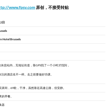
ttp://www.fpsv.com
原创，不接受转贴
12日
sels
n Hotel Brussels
高速休息站内，无地址街道，靠GPS找了一个小时才找到，
上标注的酒店名不一样。去之前要做好功课。
双床间，69欧，干净，虽然靠近高速公路，但安静。
求的早餐。
换器