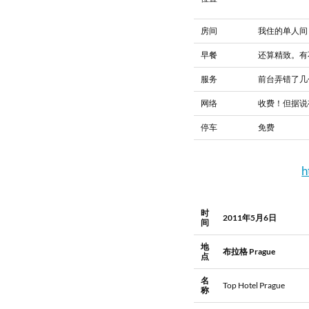
房间
我住的单人间
早餐
还算精致。有
服务
前台弄错了几
网络
收费！但据说
停车
免费
h
时
2011年5月6日
间
地
布拉格 Prague
点
名
Top Hotel Prague
称