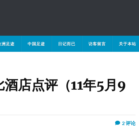
欧洲足迹
中国足迹
日记而已
访客留言
关于本站
比酒店点评（11年5月9
2
评论