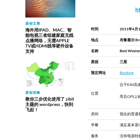
h
原创文章
时间
2011年4月
海外用IPAD、MAC、智
能电视三者组建家庭无线
地点
布鲁塞尔 Brus
点播网络，无需APPLE
TV或HDMI线等硬件设备
名称
Best Wester
支持
星级
三星
预定网址
Booking
位于E40
原创攻略
位置
而且GPS
教你三步优化使用了 zibll
主题的 wordpress，快到
飞起！
房间
我住的普通
早餐
满足基本需
服务
没有电源转