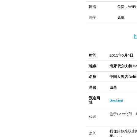
网络
免费，WI
停车
免费
h
时间
2011年5月4日
地点
海牙 代尔夫特 Den 
名称
中国大酒店 Delft C
星级
四星
预定网
Booking
址
位于Delft北
位置
我住的标准双床间
房间
税。。。