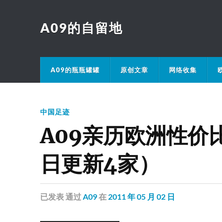
A09的自留地
A09的瓶瓶罐罐
原创文章
网络收集
中国足迹
A09亲历欧洲性价
日更新4家）
已发表
通过
A09
在
2011 年 05 月 02 日