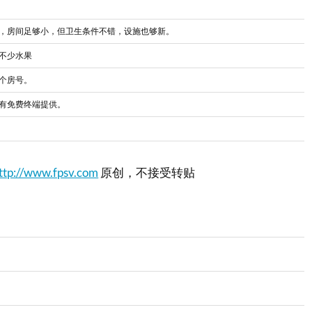
，房间足够小，但卫生条件不错，设施也够新。
不少水果
个房号。
有免费终端提供。
ttp://www.fpsv.com
原创，不接受转贴