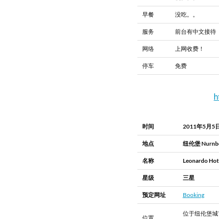
早餐
没吃。。
服务
前台有中文接待
网络
上网收费！
停车
免费
h
时间
2011年5月5
地点
纽伦堡 Nurnb
名称
Leonardo Hot
星级
三星
预定网址
Booking
位于纽伦堡城
位置