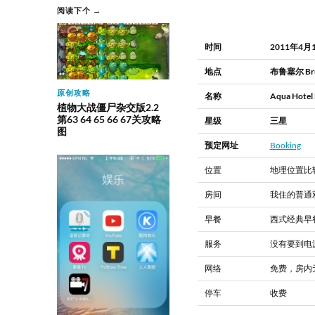
阅读下个 →
时间
2011年4月
地点
布鲁塞尔 Bru
原创攻略
名称
Aqua Hotel 
植物大战僵尸杂交版2.2
第63 64 65 66 67关攻略
星级
三星
图
预定网址
Booking
位置
地理位置比较
房间
我住的普通
早餐
西式经典早
服务
没有要到电
网络
免费，房内
停车
收费