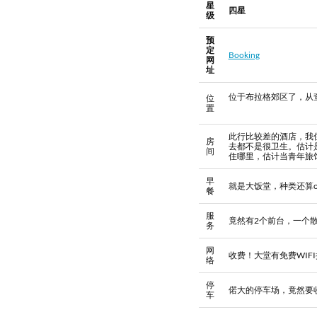
星
四星
级
预
定
Booking
网
址
位于布拉格郊区了，从
位
置
此行比较差的酒店，我
房
去都不是很卫生。估计
间
住哪里，估计当青年旅
早
就是大饭堂，种类还算
餐
服
竟然有2个前台，一个
务
网
收费！大堂有免费WIF
络
停
偌大的停车场，竟然要
车