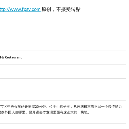
ttp://www.fpsv.com
原创，不接受转贴
el & Restaurant
市区中央火车站开车需20分钟。位于小巷子里，从外观根本看不出一个接待能力
倒是很多外国人住哪里。要开进去才发现里面有这么大的一块地。