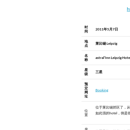
h
时
2011年5月7日
间
地
莱比锡 Leipzig
点
名
astral’Inn Leipzig Hot
称
星
三星
级
预
定
Booking
网
址
位于莱比锡郊区了，从
位
如此强的hotel，
置
房