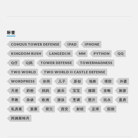
标签
COM2US TOWER DEFENSE
IPAD
IPHONE
KINGDOM RUSH
LANGEDIJK
MM
PYTHON
QQ
Q仔
Q妈
TOWER DEFENSE
TOWERMADNESS
TWO WORLD
TWO WORLD II CASTLE DEFENSE
WORDPRESS
休闲
儿子
原创
地铁
塔防
外婆
天使
奶粉
妈妈
娱乐
宝宝
德国
攻略
旅游
早教
杂谈
欧洲
游泳
烹调
照片
玩水
盖房
私房菜
股票
荷兰
西安
财经
足球
阳朔
阿姆斯特丹