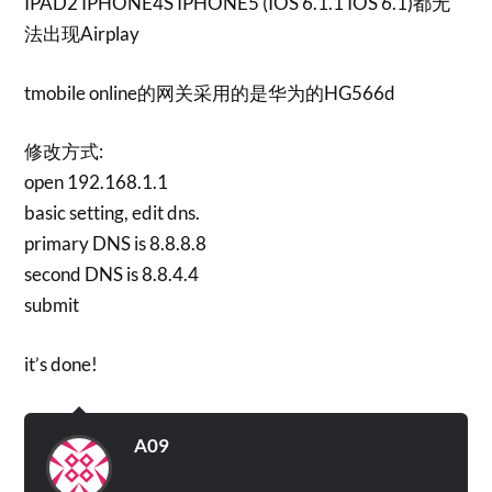
IPAD2 IPHONE4S IPHONE5 (IOS 6.1.1 IOS 6.1)都无
法出现Airplay
tmobile online的网关采用的是华为的HG566d
修改方式:
open 192.168.1.1
basic setting, edit dns.
primary DNS is 8.8.8.8
second DNS is 8.8.4.4
submit
it’s done!
A09